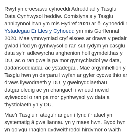
Rwyf yn croesawu cyhoeddi Adroddiad y Tasglu
Data Cynhwysol heddiw. Comisiynais y Tasglu
annibynnol hwn ym mis Hydref 2020 ar ôl cyhoeddi’r
Ystadegau Er Lles y Cyhoedd
ym mis Gorffennaf
2020. Mae ymrwymiad cryf eisoes ar draws y pedair
gwlad i fod yn gynhwysol o ran sut rydym yn casglu
data sy’n adlewyrchu anghenion holl gymdeithas y
DU, ac o ran gwella pa mor gynrychiadol yw data,
dadansoddiadau ac ystadegau. Mae argymhellion y
Tasglu hwn yn darparu llwyfan ar gyfer cydweithio ar
draws llywodraeth y DU, y gweinyddiaethau
datganoledig ac yn ehangach i wneud newid
sylweddol o ran pa mor gynhwysol yw data a
thystiolaeth yn y DU.
Mae’r Tasglu’n ategu’r angen i fynd i’r afael yn
systematig â gwelliannau yn y maes hwn. Bydd hyn
yn golygu rhaglen gydweithredol hirdymor o waith