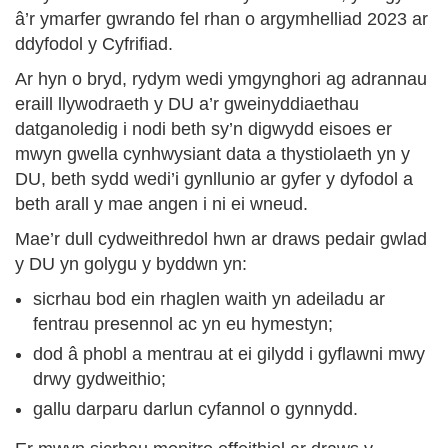
â’r ymarfer gwrando fel rhan o argymhelliad 2023 ar
ddyfodol y Cyfrifiad.
Ar hyn o bryd, rydym wedi ymgynghori ag adrannau
eraill llywodraeth y DU a’r gweinyddiaethau
datganoledig i nodi beth sy’n digwydd eisoes er
mwyn gwella cynhwysiant data a thystiolaeth yn y
DU, beth sydd wedi’i gynllunio ar gyfer y dyfodol a
beth arall y mae angen i ni ei wneud.
Mae’r dull cydweithredol hwn ar draws pedair gwlad
y DU yn golygu y byddwn yn:
sicrhau bod ein rhaglen waith yn adeiladu ar
fentrau presennol ac yn eu hymestyn;
dod â phobl a mentrau at ei gilydd i gyflawni mwy
drwy gydweithio;
gallu darparu darlun cyfannol o gynnydd.