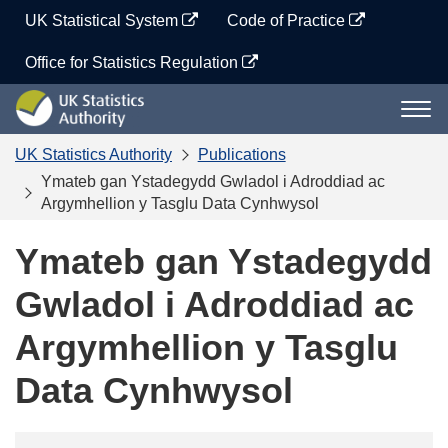
Skip
UK Statistical System
Code of Practice
to
content
Office for Statistics Regulation
UK
Togg
Statistics
navi
Authority
UK Statistics Authority
Publications
Ymateb gan Ystadegydd Gwladol i Adroddiad ac
Argymhellion y Tasglu Data Cynhwysol
Ymateb gan Ystadegydd
Gwladol i Adroddiad ac
Argymhellion y Tasglu
Data Cynhwysol