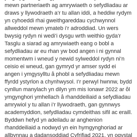
mewn partneriaeth ag amrywiaeth o sefydliadau ar
draws y llywodraeth a’r tu allan iddi, a heddiw rydym
yn cyhoeddi rhai gweithgareddau cychwynnol
allweddol mewn ymateb i’r adroddiad. Un wers
bwysig rydyn ni wedi’i dysgu wrth weithio gyda’r
Tasglu a siarad ag amrywiaeth eang o bobl a
sefydliadau ar eu rhan yw bod angen i ni gynnal
momentwm i wneud y newid sylweddol rydyn ni’n
ceisio ei wneud, gan gymryd yr amser sydd ei
angen i ymgysylltu â phobl a sefydliadau mewn
ffyrdd ystyrlon a chynhwysol. I’r perwyl hwnnw, bydd
cynllun manylach yn dilyn ym mis Ionawr 2022 ar ôl
ymgynghori ymhellach â rhanddeiliaid a sefydliadau
amrywiol y tu allan i’r llywodraeth, gan gynnwys
academyddion, sefydliadau cymdeithas sifil ac eraill.
Byddwn hefyd yn adeiladu ar anghenion
rhanddeiliaid a nodwyd yn ein hymgynghoriad ar
allbynnau a dadansoddiad Cyfrifiad 2021, yn ogystal