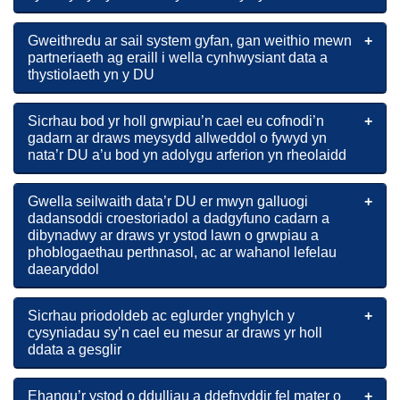
Gweithredu ar sail system gyfan, gan weithio mewn
partneriaeth ag eraill i wella cynhwysiant data a
thystiolaeth yn y DU
Sicrhau bod yr holl grwpiau’n cael eu cofnodi’n
gadarn ar draws meysydd allweddol o fywyd yn
nata’r DU a’u bod yn adolygu arferion yn rheolaidd
Gwella seilwaith data’r DU er mwyn galluogi
dadansoddi croestoriadol a dadgyfuno cadarn a
dibynadwy ar draws yr ystod lawn o grwpiau a
phoblogaethau perthnasol, ac ar wahanol lefelau
daearyddol
Sicrhau priodoldeb ac eglurder ynghylch y
cysyniadau sy’n cael eu mesur ar draws yr holl
ddata a gesglir
Ehangu’r ystod o ddulliau a ddefnyddir fel mater o