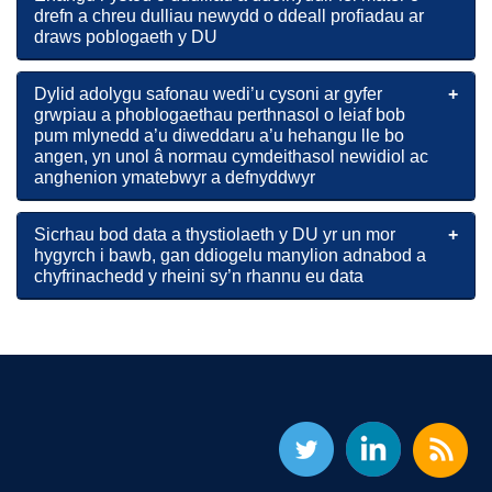
drefn a chreu dulliau newydd o ddeall profiadau ar
draws poblogaeth y DU
Dylid adolygu safonau wedi’u cysoni ar gyfer
grwpiau a phoblogaethau perthnasol o leiaf bob
pum mlynedd a’u diweddaru a’u hehangu lle bo
angen, yn unol â normau cymdeithasol newidiol ac
anghenion ymatebwyr a defnyddwyr
Sicrhau bod data a thystiolaeth y DU yr un mor
hygyrch i bawb, gan ddiogelu manylion adnabod a
chyfrinachedd y rheini sy’n rhannu eu data